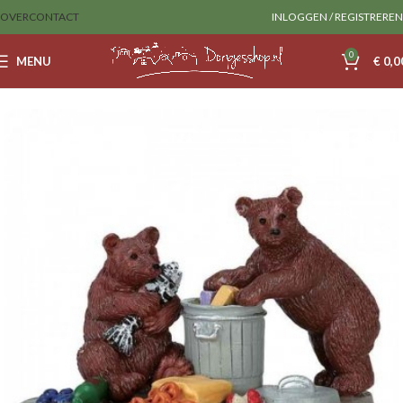
OVER
CONTACT
INLOGGEN / REGISTREREN
0
MENU
€
0,0
Home
Lemax
Figurines