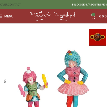
OVER
CONTACT
INLOGGEN / REGISTREREN
0
MENU
€
0,0
Home
Luville
Figurines