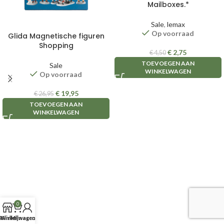
Mailboxes.*
Sale
,
lemax
Op voorraad
Glida Magnetische figuren
Shopping
€
2,75
€
4,50
TOEVOEGEN AAN
Sale
WINKELWAGEN
Op voorraad
€
19,95
€
26,95
TOEVOEGEN AAN
WINKELWAGEN
0
Winkel
Winkelwagen
Mijn account