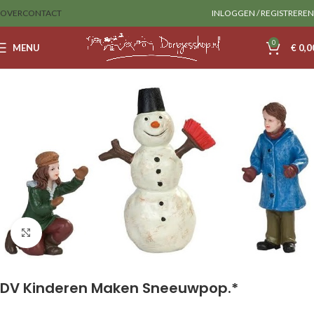
OVER
CONTACT
INLOGGEN / REGISTREREN
0
MENU
€
0,0
Home
Sale
Dickensville
Klik om te vergroten
DV Kinderen Maken Sneeuwpop.*