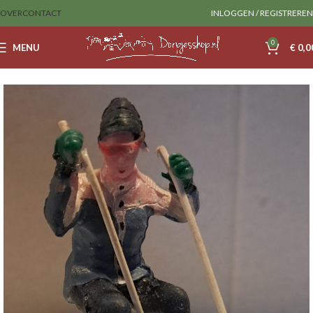
OVER
CONTACT
INLOGGEN / REGISTREREN
0
MENU
€
0,0
Home
Sale
lemax