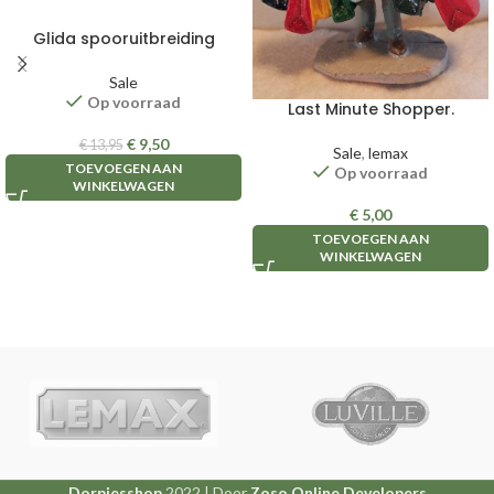
Glida spooruitbreiding
Sale
Op voorraad
Last Minute Shopper.
€
9,50
€
13,95
Sale
,
lemax
TOEVOEGEN AAN
Op voorraad
WINKELWAGEN
€
5,00
TOEVOEGEN AAN
WINKELWAGEN
Dorpjesshop
2022 | Door
Zoso Online Developers