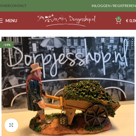
OVER
CONTACT
INLOGGEN / REGISTREREN
0
MENU
€
0,0
Home
Sale
lemax
-14%
Klik om te vergroten