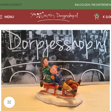
OVER
CONTACT
INLOGGEN / REGISTREREN
0
MENU
€
0,0
Home
Sale
lemax
Klik om te vergroten