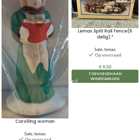
Lemax Split Rail Fence(6
delig).*
Sale
,
lemax
Op voorraad
€
9,50
TOEVOEGEN AAN
WINKELWAGEN
Carolling woman
Sale
,
lemax
Op voorraad