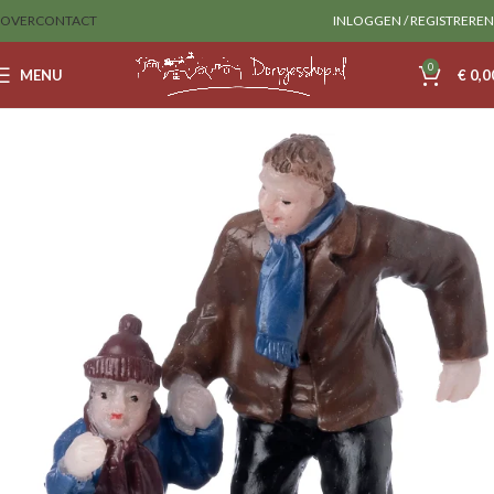
OVER
CONTACT
INLOGGEN / REGISTREREN
0
MENU
€
0,0
Home
Sale