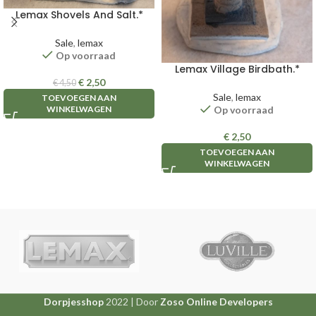
Lemax Shovels And Salt.*
Sale
,
lemax
Op voorraad
Lemax Village Birdbath.*
€
2,50
€
4,50
Sale
,
lemax
TOEVOEGEN AAN
Op voorraad
WINKELWAGEN
€
2,50
TOEVOEGEN AAN
WINKELWAGEN
Dorpjesshop
2022 | Door
Zoso Online Developers