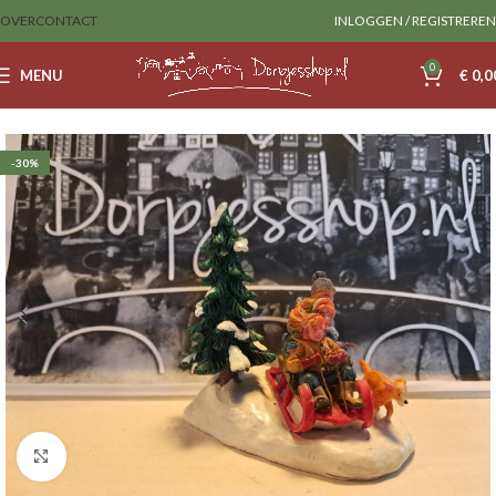
OVER
CONTACT
INLOGGEN / REGISTREREN
0
MENU
€
0,0
Home
Sale
lemax
-30%
Klik om te vergroten