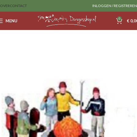
OVER
CONTACT
INLOGGEN / REGISTREREN
0
MENU
€
0,0
Home
Sale
lemax