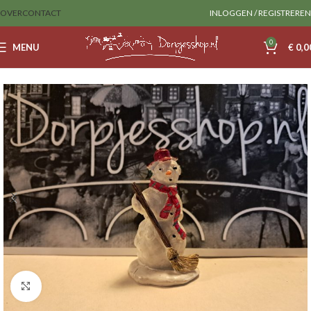
OVER
CONTACT
INLOGGEN / REGISTREREN
0
MENU
€
0,0
Home
Sale
lemax
Klik om te vergroten