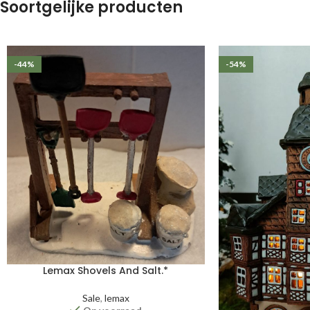
Soortgelijke producten
-44%
-54%
Lemax Shovels And Salt.*
Sale
,
lemax