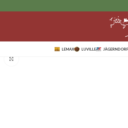
LEMAX
LUVILLE
JÄGERNDORF
Home
Sale
lemax
One Of The Gang.*
Klik om te vergroten