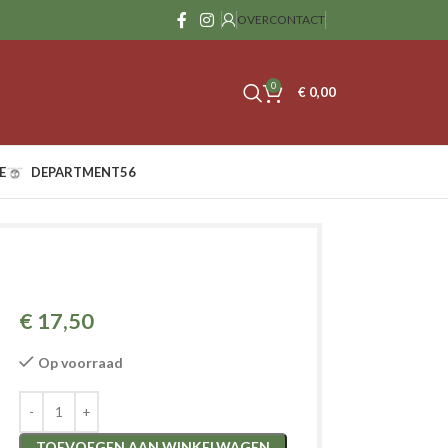
OVER
CONTACT
0
€
0,00
E
DEPARTMENT56
€
17,50
Op voorraad
TOEVOEGEN AAN WINKELWAGEN