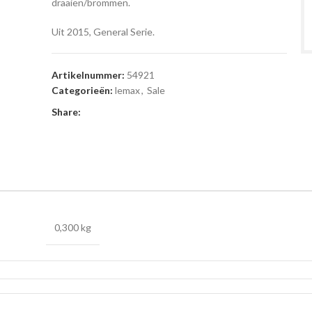
draaien/brommen.
Uit 2015, General Serie.
Artikelnummer:
54921
Categorieën:
lemax
,
Sale
Share:
0,300 kg