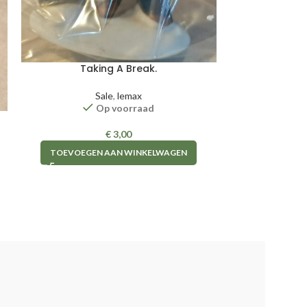
Taking A Break.
TOEVOEGE
Sale
,
lemax
Op voorraad
€
3,00
TOEVOEGEN AAN WINKELWAGEN