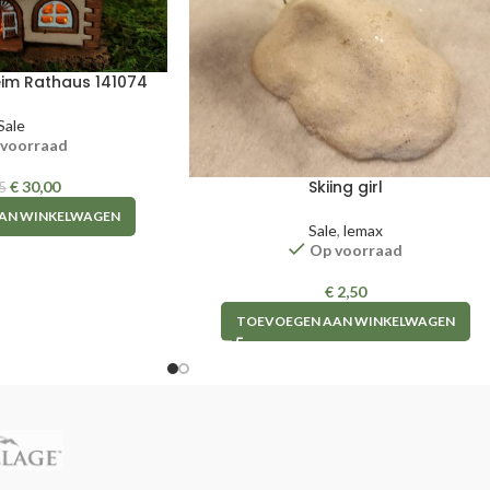
im Rathaus 141074
Sale
 voorraad
Skiing girl
€
30,00
5
AN WINKELWAGEN
Sale
,
lemax
Op voorraad
€
2,50
TOEVOEGEN AAN WINKELWAGEN