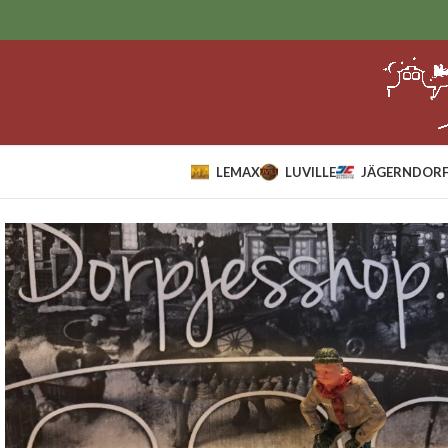
LEMAX
LUVILLE
JÄGERNDORF
Home
Sale
lemax
Snowangel,Set Of 2.