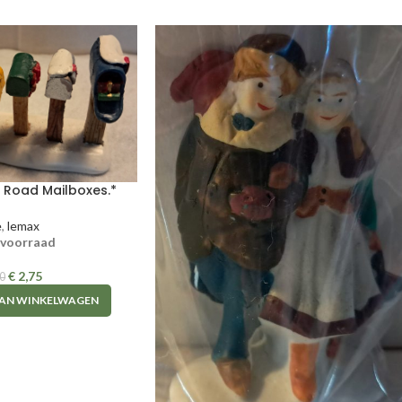
 Road Mailboxes.*
e
,
lemax
 voorraad
€
2,75
0
AN WINKELWAGEN