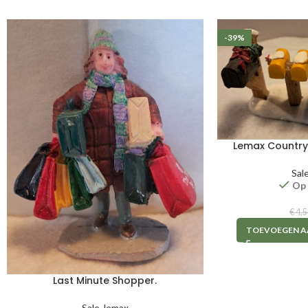
-39%
Lemax Country
Sal
Op
€
4,5
TOEVOEGEN A
Last Minute Shopper.
Sale
,
lemax