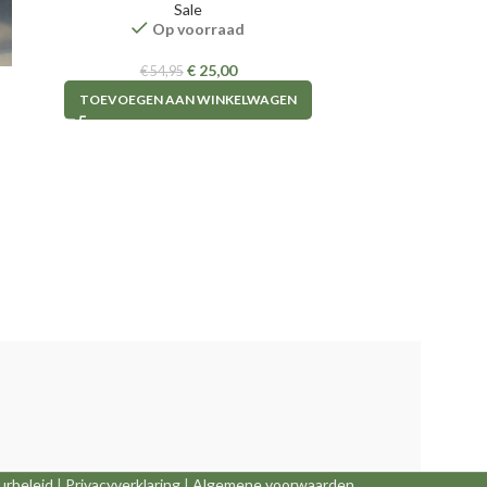
Sale
Op voorraad
€
25,00
€
54,95
TOEVOEGEN AAN WINKELWAGEN
TOEVOEGE
urbeleid
|
Privacyverklaring
|
Algemene voorwaarden