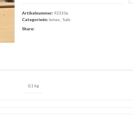
Artikelnummer:
92310a
Categorieën:
lemax
,
Sale
Share:
0,1 kg