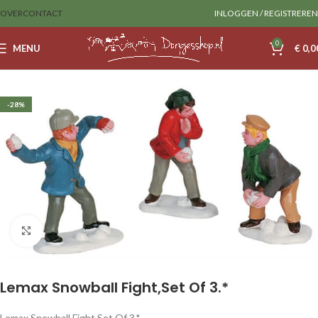
OVER
CONTACT
INLOGGEN / REGISTREREN
0
MENU
€
0,0
Home
Sale
lemax
-28%
Klik om te vergroten
Lemax Snowball Fight,Set Of 3.*
Lemax Snowball Fight,Set Of 3.*