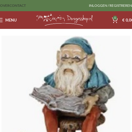
OVER
CONTACT
INLOGGEN / REGISTREREN
0
MENU
€
0,0
Home
Sale
luville