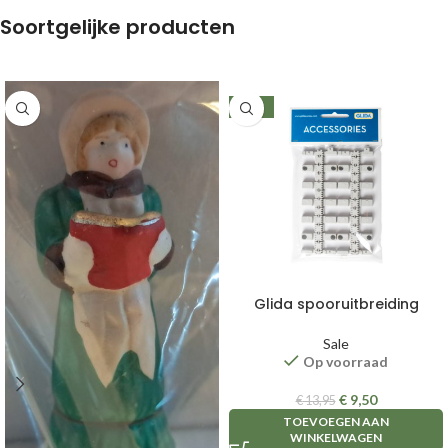
Soortgelijke producten
-32%
Glida spooruitbreiding
Sale
Op voorraad
€
9,50
€
13,95
TOEVOEGEN AAN
WINKELWAGEN