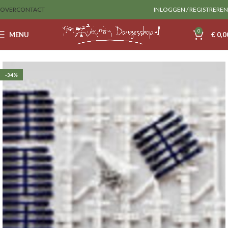
OVER
CONTACT
INLOGGEN / REGISTREREN
0
MENU
€
0,0
Home
Sale
-34%