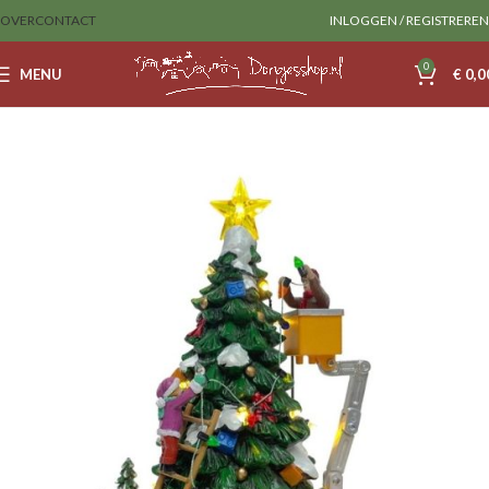
OVER
CONTACT
INLOGGEN / REGISTREREN
0
MENU
€
0,0
Home
SantaVille
Accesories