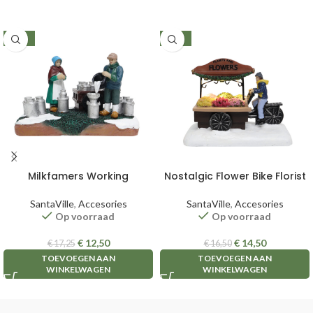
-28%
-12%
Milkfamers Working
Nostalgic Flower Bike Florist
SantaVille
,
Accesories
SantaVille
,
Accesories
Op voorraad
Op voorraad
€
12,50
€
14,50
€
17,25
€
16,50
TOEVOEGEN AAN
TOEVOEGEN AAN
WINKELWAGEN
WINKELWAGEN