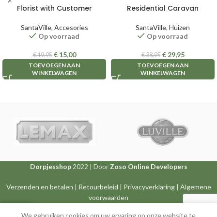
Florist with Customer
Residential Caravan
SantaVille
,
Accesories
SantaVille
,
Huizen
Op voorraad
Op voorraad
€
15,00
€
29,95
€
19,95
€
38,95
TOEVOEGEN AAN
TOEVOEGEN AAN
WINKELWAGEN
WINKELWAGEN
Dorpjesshop
2022 | Door
Zoso Online Developers
Verzenden en betalen
|
Retourbeleid
|
Privacyverklaring
|
Algemene
voorwaarden
0
We gebruiken cookies om uw ervaring op onze website te