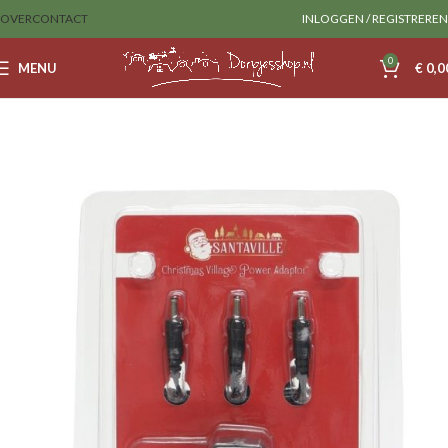
OVER
CONTACT
INLOGGEN / REGISTREREN
0
MENU
€
0,0
Home
SantaVille
Verlichting en Adapters