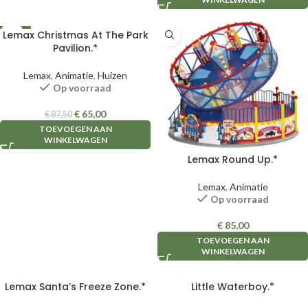
Lemax Christmas At The Park
-26%
Pavilion.*
Lemax
,
Animatie
,
Huizen
Op voorraad
€
65,00
€
87,50
TOEVOEGEN AAN
WINKELWAGEN
Lemax Round Up.*
Lemax
,
Animatie
Op voorraad
€
85,00
TOEVOEGEN AAN
WINKELWAGEN
Lemax Santa’s Freeze Zone.*
Little Waterboy.*