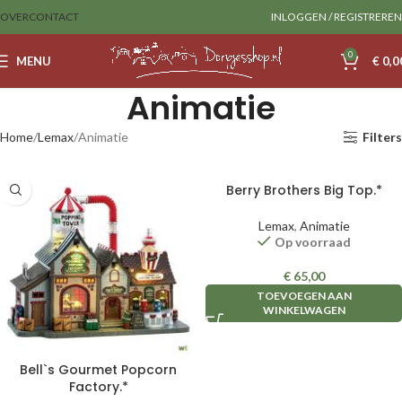
OVER
CONTACT
INLOGGEN / REGISTREREN
0
MENU
€
0,0
Animatie
Home
Lemax
Animatie
Filters
Berry Brothers Big Top.*
Lemax
,
Animatie
Op voorraad
€
65,00
TOEVOEGEN AAN
WINKELWAGEN
Bell`s Gourmet Popcorn
Factory.*