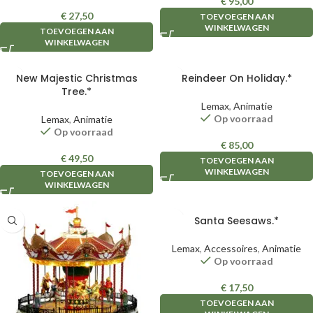
€
95,00
€
27,50
TOEVOEGEN AAN
WINKELWAGEN
TOEVOEGEN AAN
WINKELWAGEN
New Majestic Christmas
Reindeer On Holiday.*
Tree.*
Lemax
,
Animatie
Op voorraad
Lemax
,
Animatie
Op voorraad
€
85,00
€
49,50
TOEVOEGEN AAN
WINKELWAGEN
TOEVOEGEN AAN
WINKELWAGEN
Santa Seesaws.*
Lemax
,
Accessoires
,
Animatie
Op voorraad
€
17,50
TOEVOEGEN AAN