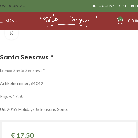
OVER
CONTACT
INLOGGEN / REGISTREREN
0
MENU
€
0,0
Home
Lemax
Accessoires
Klik om te vergroten
Santa Seesaws.*
Lemax Santa Seesaws.*
Artikelnummer; 64042
Prijs € 17,50
Uit 2016, Holidays & Seasons Serie.
€
17,50