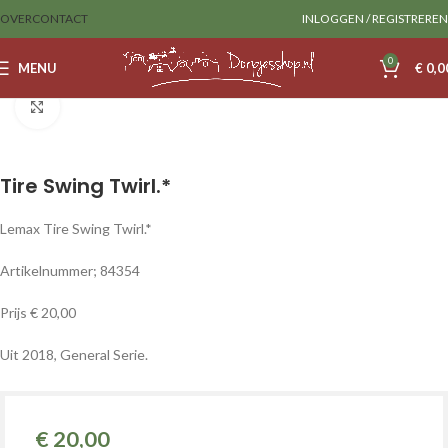
OVER
CONTACT
INLOGGEN / REGISTREREN
0
MENU
€
0,0
Home
Lemax
Accessoires
Klik om te vergroten
Tire Swing Twirl.*
Lemax Tire Swing Twirl.*
Artikelnummer; 84354
Prijs € 20,00
Uit 2018, General Serie.
€
20,00