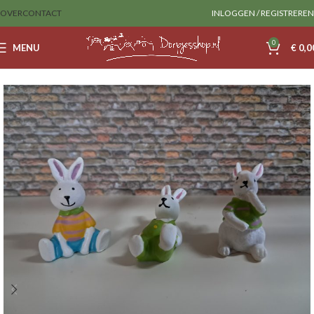
OVER
CONTACT
INLOGGEN / REGISTREREN
0
MENU
€
0,0
Home
Decoratie