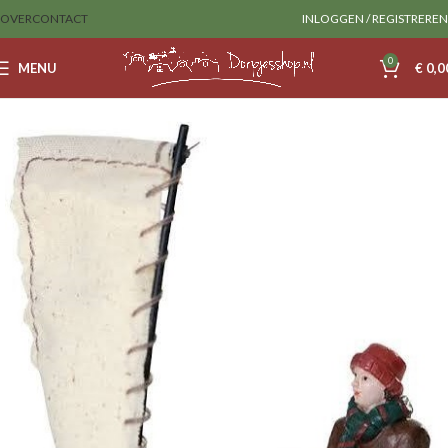
OVER
CONTACT
INLOGGEN / REGISTREREN
0
MENU
€
0,0
Home
Sale
Dickensville